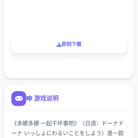
900K
玩家
即刻下载
了解更多
🎼 游戏说明
《多娜多娜 一起干坏事吧》（日语：ドーナド
ーナ いっしょにわるいことをしよう）是一款