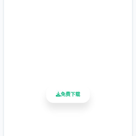
吧
完整版游戏，免费体验
2.3M+
总下载量
4.9/5
用户评分
900K+
活跃用户
免费下载
安全下载
高速安装